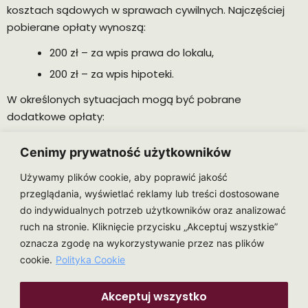
kosztach sądowych w sprawach cywilnych. Najczęściej
pobierane opłaty wynoszą:
200 zł – za wpis prawa do lokalu,
200 zł – za wpis hipoteki.
W określonych sytuacjach mogą być pobrane
dodatkowe opłaty:
100 zł – za założenie księgi wieczystej,
Cenimy prywatność użytkowników
75 zł lub 100 zł – za wykreślenie prawa.
Używamy plików cookie, aby poprawić jakość
przeglądania, wyświetlać reklamy lub treści dostosowane
Wynagrodzenie notariusza
do indywidualnych potrzeb użytkowników oraz analizować
Notariuszowi za dokonanie czynności notarialnych
ruch na stronie. Kliknięcie przycisku „Akceptuj wszystkie”
przysługuje wynagrodzenie, nazywane zwyczajowo taksą
oznacza zgodę na wykorzystywanie przez nas plików
notarialną, obliczane zgodnie z Rozporządzeniem
cookie.
Polityka Cookie
Ministra Sprawiedliwości z dnia 28 czerwca 2004 roku w
sprawie maksymalnych stawek taksy notarialnej. Taksa
Akceptuj wszystko
notarialna powiększana jest o należny podatek od