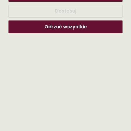
towarów i usług (23%).
Dostosuj
Konkretną wysokość taksy notarialnej notariusz ustala ze
stronami czynności.
Odrzuć wszystkie
ul.
Godziny
Kazimierza
otwarcia:
Wielkiego 9,
poniedziałek –
09-400
piątek 9:00 –
Płock
16:00
Możliwość
sekretariat: